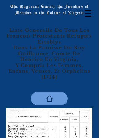
The Huguenot Society the Founders of
Manakin in the Colony of Virginia
Liste Generalle De Tous Les
Francois Protestants Refugies
Establys
Dans La Paroisse Du Roy
Guillaume, Comte De
Henrico En Virginia,
Y Compris Les Femmes,
Enfans, Veuses, Et Orphelins
[1714]